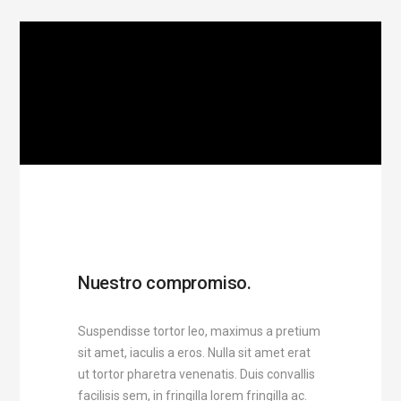
Nuestro compromiso.
Suspendisse tortor leo, maximus a pretium
sit amet, iaculis a eros. Nulla sit amet erat
ut tortor pharetra venenatis. Duis convallis
facilisis sem, in fringilla lorem fringilla ac.