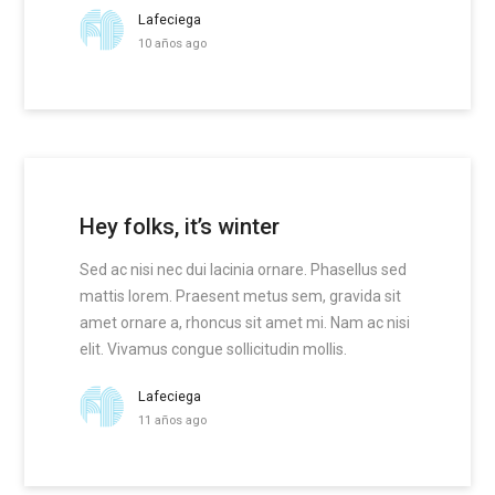
Lafeciega
10 años ago
Hey folks, it’s winter
Sed ac nisi nec dui lacinia ornare. Phasellus sed
mattis lorem. Praesent metus sem, gravida sit
amet ornare a, rhoncus sit amet mi. Nam ac nisi
elit. Vivamus congue sollicitudin mollis.
Lafeciega
11 años ago